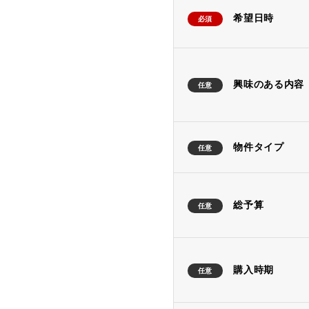
希望日時
必須
興味のある内容
任意
物件タイプ
任意
総予算
任意
購入時期
任意